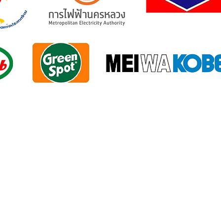
ติดต่อเรา
่ 270-2 ถนนวรจักร แขวงบ้านบาตร เขตป้อมปราบศัตรูพ่าย กรุงเทพฯ
อีเมลล์:
admin@sgasket.com
โทร: 02 225 9145-7 มือถือ: 081-633-8834