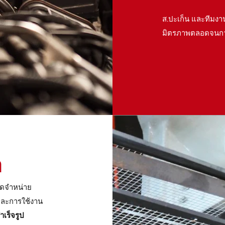
ส.ปะเก็น และทีมงา
มิตรภาพตลอดจนกา
า
ัดจำหน่าย
้าและการใช้งาน
ำเร็จรูป