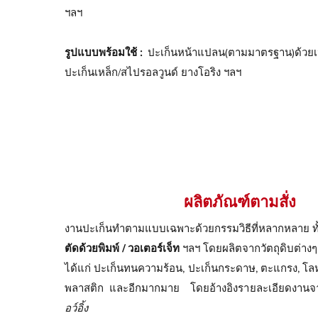
ฯลฯ
รูปแบบพร้อมใช้ :
ปะเก็นหน้าแปลน(ตามมาตรฐาน)ด้วยเนื
ปะเก็นเหล็ก/สไปรอลวูนด์ ยางโอริง ฯลฯ
ผลิตภัณฑ์ตามสั่ง
งานปะเก็นทำตามแบบเฉพาะด้วยกรรมวิธีที่หลากหลาย ทั
ตัดด้วยพิมพ์ / วอเตอร์เจ็ท
ฯลฯ โดยผลิตจากวัตถุดิบต่างๆต
ได้แก่ ปะเก็นทนความร้อน, ปะเก็นกระดาษ, ตะแกรง, โล
พลาสติก และอีกมากมาย โดยอ้างอิงรายละเอียดงาน
อว์อิ้ง