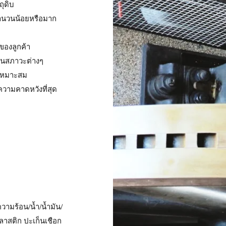
ุดิบ
จำนวนน้อยหรือมาก
ของลูกค้า
ในสภาวะต่างๆ
เหมาะสม
บความคาดหวังที่สุด
ามร้อน/น้ำ/น้ำมัน/
ลาสติก ปะเก็นเชือก