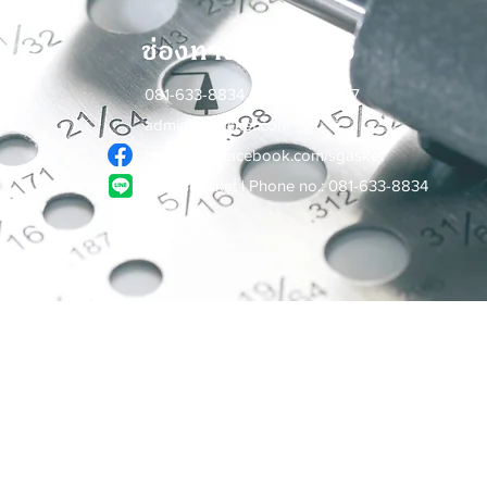
ช่องทางการติดต่อ
081-633-8834, 02-255-9145-7
admin@sgasket.com
http://www.facebook.com/sgasket
ID: @sgasket | Phone no.: 081-633-8834
ติดต่อเรา
่ 270-2 ถนนวรจักร แขวงบ้านบาตร เขตป้อมปราบศัตรูพ่าย กรุงเทพฯ